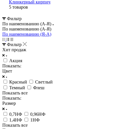
Клинкерный кирпич
5 товаров
Фильтр
По наименованию (А-Я)
По наименованию (А-Я)
По наименованию (Я-А)
Фильтр
Хит продаж
Акция
Показать:
Цвет
Красный
Светлый
Темный
Флеш
Показать все
Показать:
Размер
0,7НФ
0,96НФ
1,4НФ
1НФ
Показать все